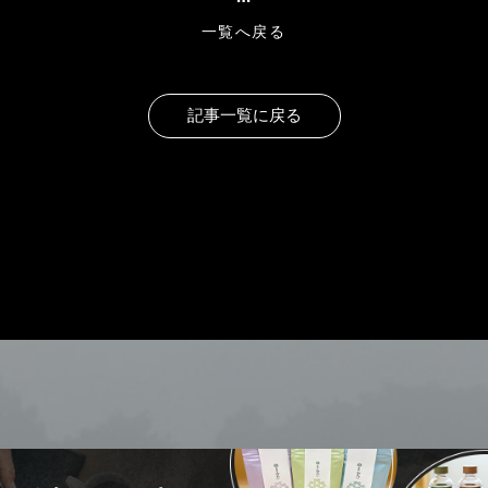
一覧へ戻る
お部屋タイプで探す
ご
10%
公式サイト限定
割引
ご宿泊予約
記事一覧に戻る
航空券付き宿泊プラン
レンタカー付き宿泊プ
最安値保証
ご予約の確認・変更
公式サイトが一番お得
のご予約・お問合せ
0954-20-2188
【受付時間】
10:00~17:0