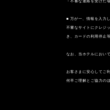
・不審な連絡を受けた場
■ 万が一、情報を入力
不審なサイトにクレジ
き、カードの利用停止
なお、当ホテルにおい
お客さまに安心してご
何卒ご理解とご協力の
チ
空室検索