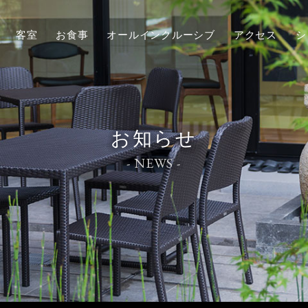
客室
お食事
オールインクルーシブ
アクセス
シ
お知らせ
- NEWS -