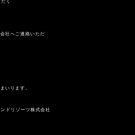
いただく
よくある質問・お問合せ
ド会社へご連絡いただ
プライバシーポリシー
宿泊約款
会社概要
採用情報
カスタマーハラスメントに
対する基本方針
てまいります。
アンドリゾーツ株式会社