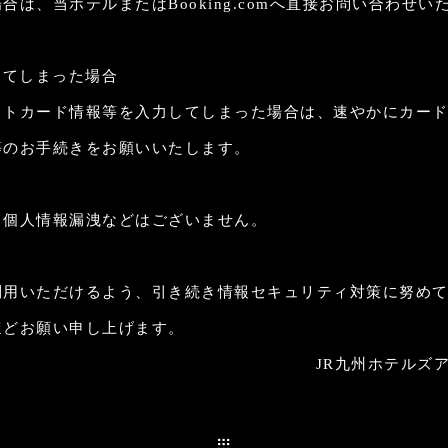
合は、当ホテルまたはBooking.comへ直接お問い合わせ
してしまった場合
コンセプト
館内施設
ットカード情報等を入力してしまった場合は、速やかにカー
オールインクルーシブ
RESERVATION
嬉野茶
等のお手続きをお願いいたします。
ご宿泊予約
ショップ
温泉
記念日オプション
最安値保証
て個人情報漏洩などはございません。
客室
周辺観光
公式サイトが一番お得
お食事
お知らせ
ベストレート保証（最低価格保証）
利用いただけるよう、引き続き情報セキュリティ対策に努め
フォトギャラリー
※ネット予約の同一プランでは、当ホームページ
予約で10%割引
アクセス
ほどお願い申し上げます。
リピーターの皆様へ
JR九州ホテルズ
1部屋あたり
室数
ェックイン・チェックアウト日